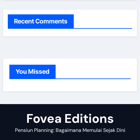
a
r
c
Recent Comments
h
f
o
r
:
You Missed
Fovea Editions
Pensiun Planning: Bagaimana Memulai Sejak Dini