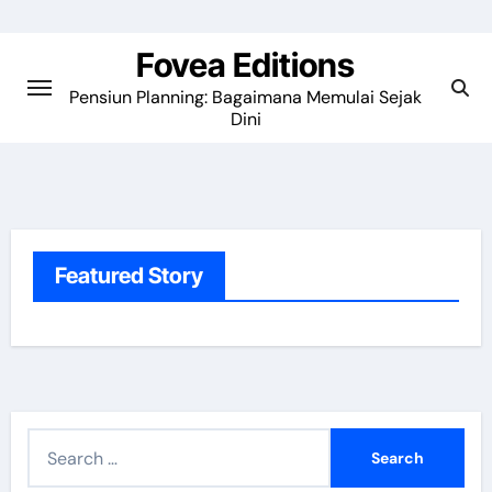
Skip
to
Fovea Editions
content
Pensiun Planning: Bagaimana Memulai Sejak
Dini
Featured Story
S
e