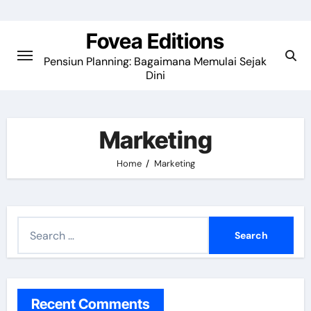
Skip
to
Fovea Editions
content
Pensiun Planning: Bagaimana Memulai Sejak
Dini
Marketing
Home
Marketing
S
e
a
r
c
Recent Comments