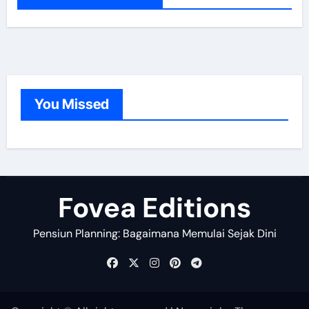
h
f
o
r
:
You Missed
Fovea Editions
Pensiun Planning: Bagaimana Memulai Sejak Dini